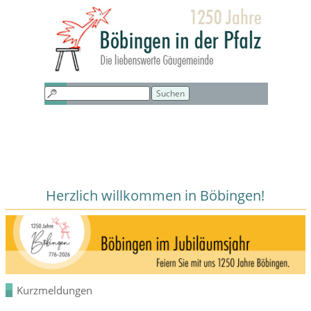
Direkt zum Seiteninhalt
Menü überspringen
Suchen
Herzlich willkommen in Böbingen!
Kurzmeldungen