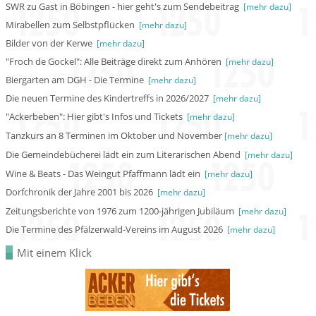
SWR zu Gast in Böbingen - hier geht's zum Sendebeitrag
[mehr dazu]
Mirabellen zum Selbstpflücken
[mehr dazu]
Bilder von der Kerwe
[mehr dazu]
"Froch de Gockel": Alle Beiträge direkt zum Anhören
[mehr dazu]
Biergarten am DGH - Die Termine
[mehr dazu]
Die neuen Termine des Kindertreffs in 2026/2027
[mehr dazu]
"Ackerbeben": Hier gibt's Infos und Tickets
[mehr dazu]
Tanzkurs an 8 Terminen im Oktober und November
[mehr dazu]
Die
Gemeindebücherei lädt ein zum Literarischen Abend
[mehr dazu]
Wine & Beats - Das Weingut Pfaffmann lädt ein
[mehr dazu]
Dorfchronik der Jahre 2001 bis 2026
[mehr dazu]
Zeitungsberichte von 1976 zum 1200-jährigen Jubiläum
[mehr dazu]
Die Termine des Pfälzerwald-Vereins im August 2026
[mehr dazu]
Mit einem Klick