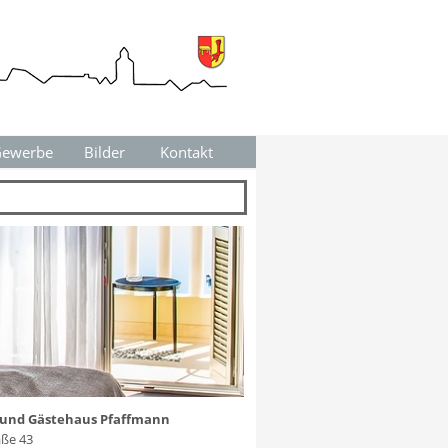
ewerbe
▼
Bilder
Kontakt
▼
▼
und Gästehaus Pfaffmann
ße 43