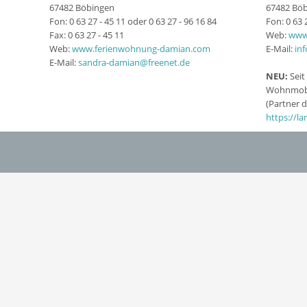
67482 Böbingen
67482 Bö
Fon: 0 63 27 - 45 11 oder 0 63 27 - 96 16 84
Fon: 0 63 
Fax: 0 63 27 - 45 11
Web:
www
Web:
www.ferienwohnung-damian.com
E-Mail:
in
E-Mail:
sandra-damian@freenet.de
NEU:
Seit 
Wohnmobi
(Partner 
https://l