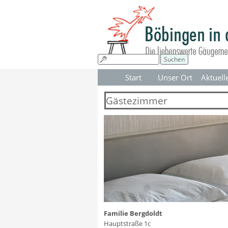
Direkt zum Seiteninhalt
Suchen
Start
Unser Ort
Aktuell
▼
Gästezimmer
Familie Bergdoldt
Hauptstraße 1c