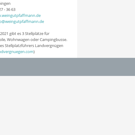
bingen
27 - 36 63
.weingutpfaffmann.de
fo@weingutpfaffmann.de
2021 gibt es 3 Stellplätze für
le, Wohnwagen oder Campingbusse.
des Stellplatzführers Landvergnügen
andvergnuegen.com
)