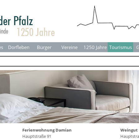
Menü überspringen
es
Dorfleben
▼
Bürger
▼
Vereine
▼
1250 Jahre
▼
Tourismus
▼
G
Ferienwohnung Damian
Weingut 
Hauptstraße 91
Hauptstra