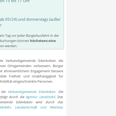
on 15 bis 17 Uhr
 ab 05/24) und donnerstags (außer
hr
am Tag vor jeder Bürgerbusfahrt in der
t. Buchungen können
höchstens eine
n werden.
ie Verbandsgemeinde Edenkoben die
lnen Ortsgemeinden verbessern. Bürger
mit ehrenamtlichem Engagement bessere
bile Freiheit und Unabhängigkeit für
Mobilität eingeschränkte Personen.
t die
Verbandsgemeinde Edenkoben.
Die
erfolgt durch die
Agentur Landmobil.
Das
sgemeinde Edenkoben wird durch das
 Verkehr, Landwirtschaft und Weinbau