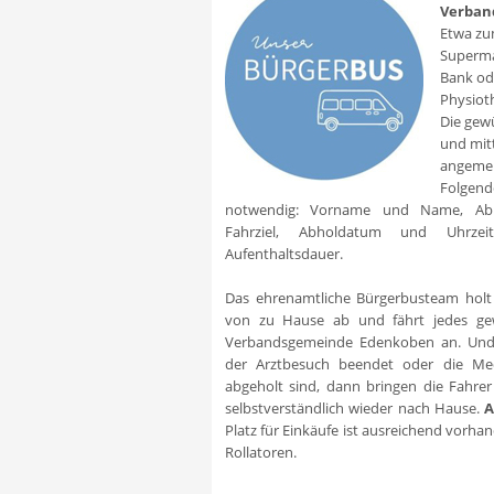
Verban
Etwa zu
Superma
Bank od
Physiot
Die gew
und mit
angemel
Folge
notwendig: Vorname und Name, Abho
Fahrziel, Abholdatum und Uhrze
Aufenthaltsdauer.
Das ehrenamtliche Bürgerbusteam holt
von zu Hause ab und fährt jedes gew
Verbandsgemeinde Edenkoben an. Und w
der Arztbesuch beendet oder die Me
abgeholt sind, dann bringen die Fahre
selbstverständlich wieder nach Hause.
A
Platz für Einkäufe ist ausreichend vorhand
Rollatoren.