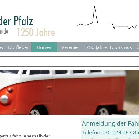
Menü überspringen
es
Dorfleben
▼
Bürger
▼
Vereine
▼
1250 Jahre
▼
Tourismus
▼
G
Anmeldung der Fah
Telefon 030 229 087 85
gerbus fährt
innerhalb der