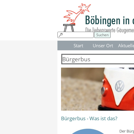
Direkt zum Seiteninhalt
Suchen
Start
Unser Ort
Aktuell
▼
Bürgerbus
Bürgerbus - Was ist das?
Der Bür