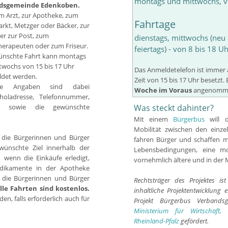
montags und mittwochs, v
dsgemeinde Edenkoben.
m Arzt, zur Apotheke, zum
Fahrtage
rkt, Metzger oder Bäcker, zur
er zur Post, zum
dienstags, mittwochs (neu
herapeuten oder zum Friseur.
feiertags) - von 8 bis 18 U
ünschte Fahrt kann montags
twochs von 15 bis 17 Uhr
Das Anmeldetelefon ist immer 
det werden.
Zeit von 15 bis 17 Uhr besetz
nde Angaben sind dabei
Woche im Voraus
angenomme
ladresse, Telefonnummer,
it sowie die gewünschte
Was steckt dahinter?
Mit einem
Bürgerbus
will d
Mobilität zwischen den einze
 die Bürgerinnen und Bürger
fahren Bürger und schaffen 
ünschte Ziel innerhalb der
Lebensbedingungen, eine mo
enn die Einkäufe erledigt,
vornehmlich ältere und in der 
dikamente in der Apotheke
r die Bürgerinnen und Bürger
Rechtsträger des Projektes is
lle Fahrten sind kostenlos.
inhaltliche Projektentwicklung 
en, falls erforderlich auch für
Projekt Bürgerbus Verband
Ministerium für Wirtschaft,
Rheinland-Pfalz
gefördert.