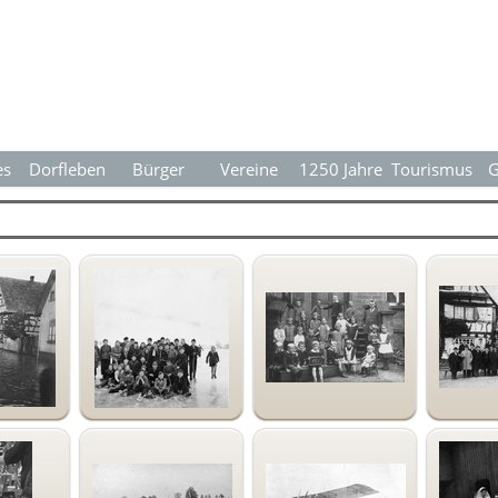
Menü überspringen
es
Dorfleben
▼
Bürger
▼
Vereine
▼
1250 Jahre
▼
Tourismus
▼
G