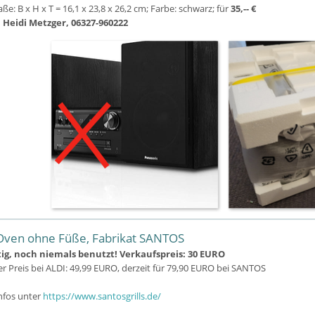
ße: B x H x T = 16,1 x 23,8 x 26,2 cm; Farbe: schwarz; für
35,-- €
 Heidi Metzger, 06327-960222
Oven ohne Füße, Fabrikat SANTOS
g, noch niemals benutzt! Verkaufspreis: 30 EURO
r Preis bei ALDI: 49,99 EURO, derzeit für 79,90 EURO bei SANTOS
nfos unter
https://www.santosgrills.de/