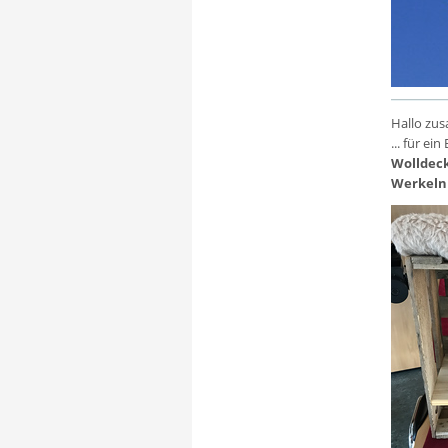
Hallo zu
... für ei
Wolldec
Werkeln