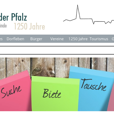
Menü überspringen
es
Dorfleben
▼
Bürger
▼
Vereine
▼
1250 Jahre
▼
Tourismus
▼
G