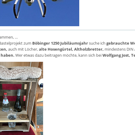
sammen, …
n Bastelprojekt zum
Böbinger 1250 Jubiläumsjahr
suche ich
gebrauchte We
ken,
auch mit Löcher,
alte Hosengürtel, Altholzbretter,
mindestens DIN 
 haben.
Wer etwas dazu beitragen möchte, kann sich bei
Wolfgang Jost, Te