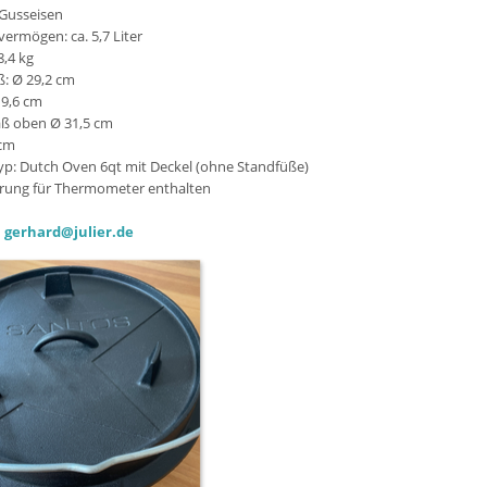
 Gusseisen
ermögen: ca. 5,7 Liter
8,4 kg
: Ø 29,2 cm
 9,6 cm
 oben Ø 31,5 cm
cm
p: Dutch Oven 6qt mit Deckel (ohne Standfüße)
rung für Thermometer enthalten
:
gerhard@julier.de