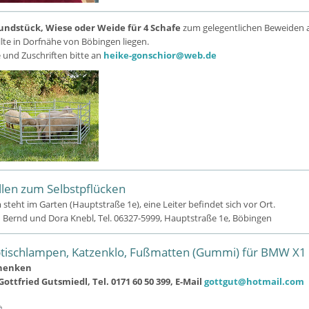
undstück, Wiese oder Weide für 4 Schafe
zum gelegentlichen Beweiden a
llte in Dorfnähe von Böbingen liegen.
und Zuschriften bitte an
heike-gonschior@web.de
llen zum Selbstpflücken
steht im Garten (Hauptstraße 1e), eine Leiter befindet sich vor Ort.
:
Bernd und Dora Knebl, Tel. 06327-5999, Hauptstraße 1e, Böbingen
btischlampen, Katzenklo, Fußmatten (Gummi) für BMW X1
chenken
Gottfried Gutsmiedl, Tel. 0171 60 50 399, E-Mail
gottgut@hotmail.com