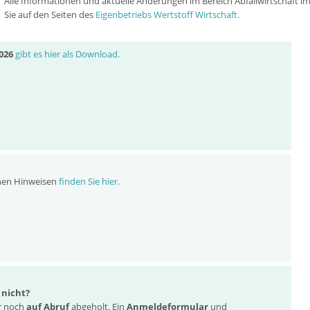
Alle Informationen und aktuelle Änderungen im Bereich Abfallwirtschaft i
Sie auf den Seiten des
Eigenbetriebs Wertstoff Wirtschaft.
026
gibt es hier als Download.
nen Hinweisen
finden Sie hier.
 nicht?
ur noch
auf Abruf
abgeholt. Ein
Anmeldeformular
und