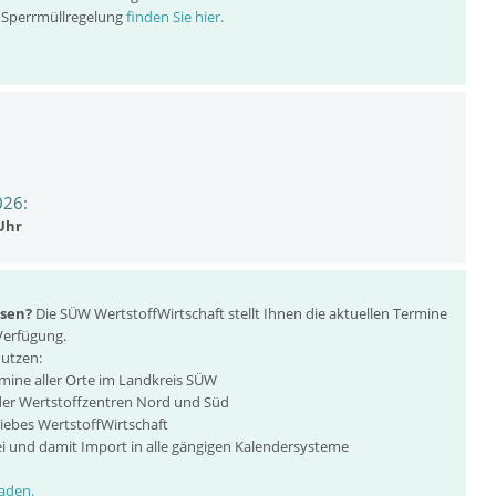
 Sperrmüllregelung
finden Sie hier.
026:
 Uhr
sen?
Die SÜW WertstoffWirtschaft stellt Ihnen die aktuellen Termine
Verfügung.
utzen:
rmine aller Orte im Landkreis SÜW
der Wertstoffzentren Nord und Süd
riebes WertstoffWirtschaft
ei und damit Import in alle gängigen Kalendersysteme
aden.