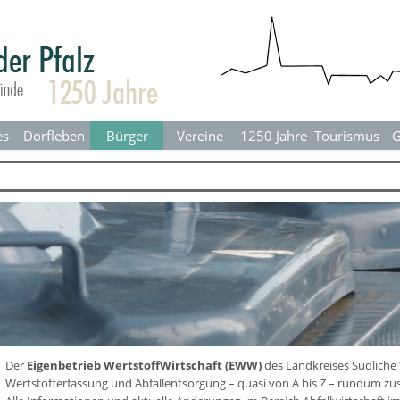
Menü überspringen
es
Dorfleben
▼
Bürger
▼
Vereine
▼
1250 Jahre
▼
Tourismus
▼
G
Der
Eigenbetrieb WertstoffWirtschaft (EWW)
des Landkreises Südliche 
Wertstofferfassung und Abfallentsorgung – quasi von A bis Z – rundum zus