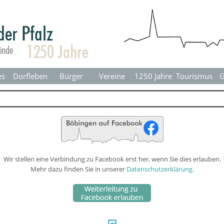
Menü überspringen
es
Dorfleben
▼
Bürger
▼
Vereine
▼
1250 Jahre
▼
Tourismus
▼
G
Wir stellen eine Verbindung zu Facebook erst her, wenn Sie dies erlauben.
Mehr dazu finden Sie in unserer
Datenschutzerklärung.